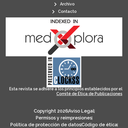
Archivo
Contacto
its stakeholders.
publications, governed by and for
of web-based scholary
ensures the long-term survival
CLOCKSS is a dak archive that
Esta revista se adhiere a los principios establecidos por el
Comité de Ética de Publicaciones
Copyright 2026
Aviso Legal
Permisos y reimpresiones
Política de protección de datos
Código de ética