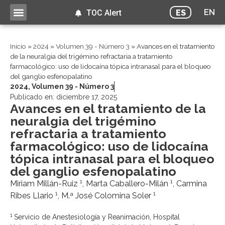
EN
ES
TOC Alert
Inicio
»
2024
»
Volumen 39 - Número 3
»
Avances en el tratamiento
de la neuralgia del trigémino refractaria a tratamiento
farmacológico: uso de lidocaína tópica intranasal para el bloqueo
del ganglio esfenopalatino
2024
,
Volumen 39 - Número 3
Publicado en:
diciembre 17, 2025
Avances en el tratamiento de la
neuralgia del trigémino
refractaria a tratamiento
farmacológico: uso de lidocaína
tópica intranasal para el bloqueo
del ganglio esfenopalatino
1
1
Miriam Millán-Ruiz
, Marta Caballero-Milán
, Carmina
1
1
Ribes Llario
, M.ª José Colomina Soler
1
Servicio de Anestesiología y Reanimación, Hospital