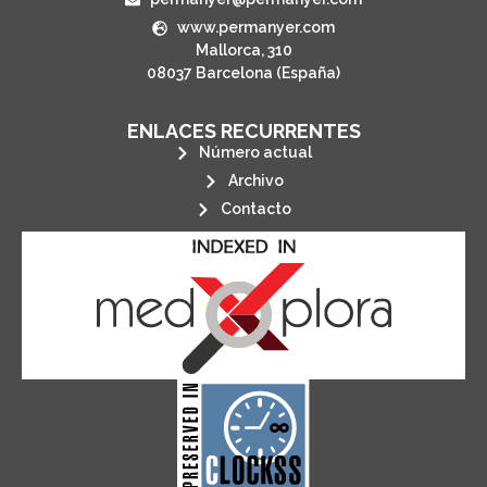
www.permanyer.com
Mallorca, 310
08037 Barcelona (España)
ENLACES RECURRENTES
Número actual
Archivo
Contacto
its stakeholders.
publications, governed by and for
of web-based scholary
ensures the long-term survival
CLOCKSS is a dak archive that