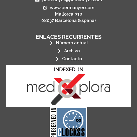
www.permanyer.com
Mallorca, 310
08037 Barcelona (España)
ENLACES RECURRENTES
Número actual
Archivo
Contacto
its stakeholders.
publications, governed by and for
of web-based scholary
ensures the long-term survival
CLOCKSS is a dak archive that