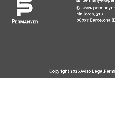
permanyer@per
www.permanyer
Mallorca, 310
08037 Barcelona (
Copyright 2026
Aviso Legal
Permi