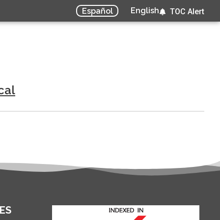
English
Español
TOC Alert
cal
ES