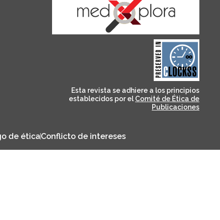
and for its stakeholders.
publications, governed by
based scholary
term survival of web-
that ensures the long-
CLOCKSS is a dak archive
Esta revista se adhiere a los principios
establecidos por el
Comité de Ética de
Publicaciones
o de ética
Conflicto de intereses