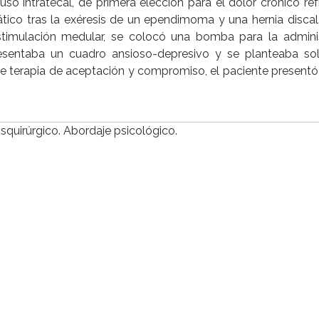
so intratecal, de primera elección para el dolor crónico refr
ico tras la exéresis de un ependimoma y una hernia discal.
estimulación medular, se colocó una bomba para la admini
presentaba un cuadro ansioso-depresivo y se planteaba soli
te terapia de aceptación y compromiso, el paciente presentó
osquirúrgico. Abordaje psicológico.