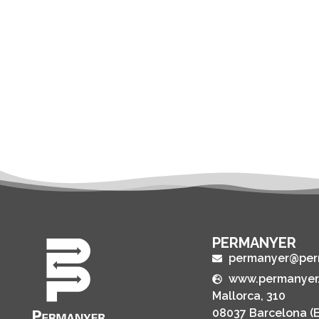
PERMANYER
permanyer@per
www.permanyer
Mallorca, 310
08037 Barcelona (