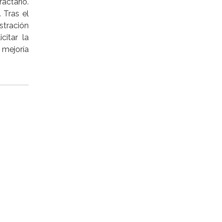
actario.
 Tras el
stración
citar la
 mejoría