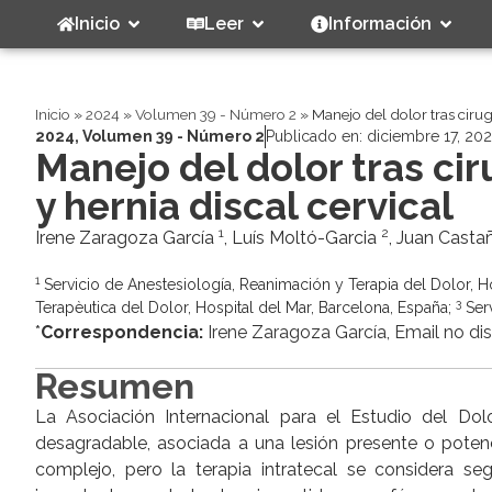
Inicio
Leer
Información
Inicio
»
2024
»
Volumen 39 - Número 2
»
Manejo del dolor tras ciru
2024
,
Volumen 39 - Número 2
Publicado en:
diciembre 17, 20
Manejo del dolor tras ci
y hernia discal cervical
1
2
Irene Zaragoza García
, Luís Moltó-Garcia
, Juan Casta
1
Servicio de Anestesiología, Reanimación y Terapia del Dolor, H
3
Terapèutica del Dolor, Hospital del Mar, Barcelona, España;
Serv
*
Correspondencia:
Irene Zaragoza García, Email no di
Resumen
La Asociación Internacional para el Estudio del Dol
desagradable, asociada a una lesión presente o potenc
complejo, pero la terapia intratecal se considera se