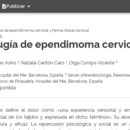
Publicar
gía de ependimoma cervical y hernia discal cervical
25
rugía de ependimoma cervi
3
1
2
ño Asins
, Natalia Cantón Caro
, Olga Comps-Vicente
2
ospital del Mar, Barcelona, España;
Servei d’Anestesiologia, Reanimac
icio de Psiquiatría, Hospital del Mar, Barcelona, España
sponible
or define el dolor como «una experiencia sensorial y e
ial de los tejidos y expresada en dicho términos». Su abo
gura y eficaz. La repercusión psicológica y social es un