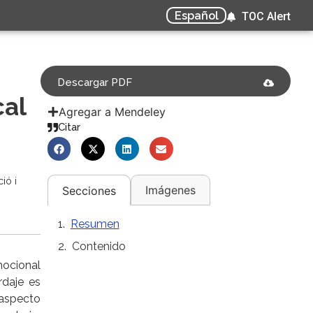
Español
TOC Alert
Descargar PDF
cal
Agregar a Mendeley
Citar
ió i
Imágenes
Secciones
Resumen
Contenido
mocional
rdaje es
 aspecto