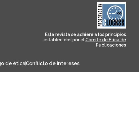
and for its stakeholders.
publications, governed by
based scholary
term survival of web-
that ensures the long-
CLOCKSS is a dak archive
Esta revista se adhiere a los principios
establecidos por el
Comité de Ética de
Publicaciones
o de ética
Conflicto de intereses