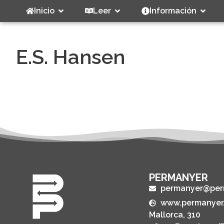
Inicio
Leer
Información
E.S. Hansen
PERMANYER
permanyer@per
www.permanyer
Mallorca, 310