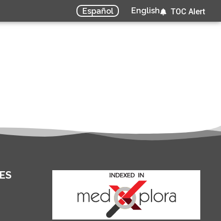
English
Español
TOC Alert
ES