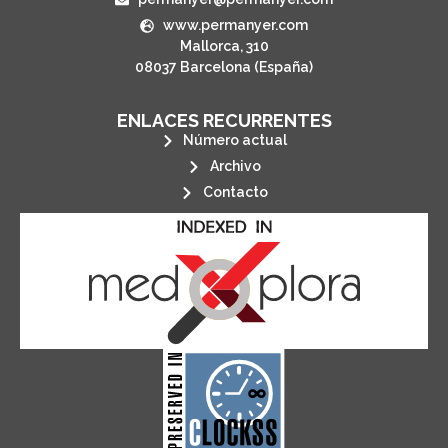
www.permanyer.com
Mallorca, 310
08037 Barcelona (España)
ENLACES RECURRENTES
Número actual
Archivo
Contacto
its stakeholders.
publications, governed by and for
of web-based scholary
ensures the long-term survival
CLOCKSS is a dak archive that