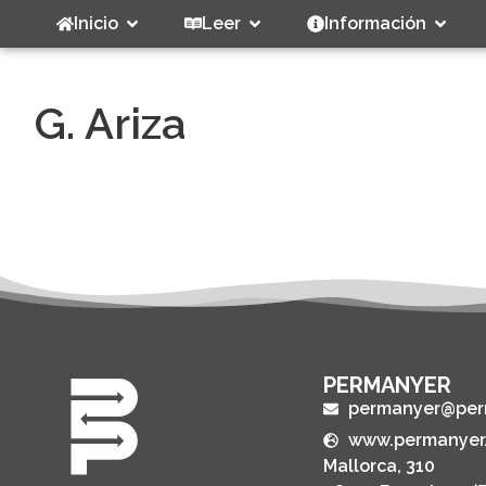
Inicio
Leer
Información
G. Ariza
PERMANYER
permanyer@per
www.permanyer
Mallorca, 310