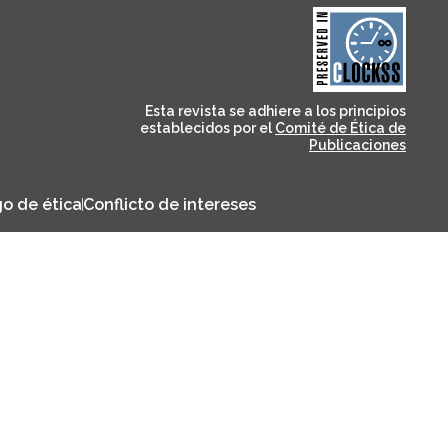
and for its stakeholders.
publications, governed by
based scholary
term survival of web-
that ensures the long-
CLOCKSS is a dak archive
Esta revista se adhiere a los principios
establecidos por el
Comité de Ética de
Publicaciones
o de ética
Conflicto de intereses