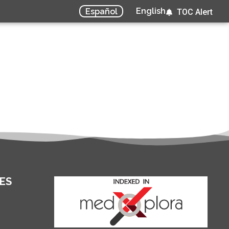
English
Español
TOC Alert
ES