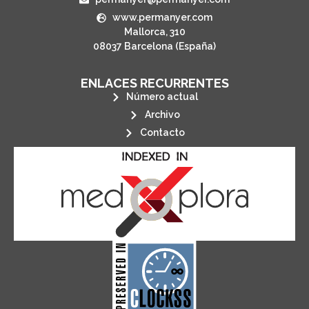
www.permanyer.com
Mallorca, 310
08037 Barcelona (España)
ENLACES RECURRENTES
Número actual
Archivo
Contacto
its stakeholders.
publications, governed by and for
of web-based scholary
ensures the long-term survival
CLOCKSS is a dak archive that