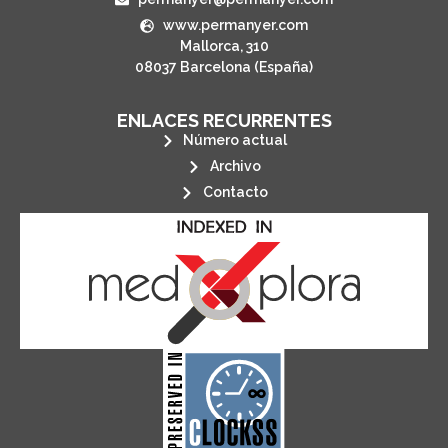
www.permanyer.com
Mallorca, 310
08037 Barcelona (España)
ENLACES RECURRENTES
Número actual
Archivo
Contacto
its stakeholders.
publications, governed by and for
of web-based scholary
ensures the long-term survival
CLOCKSS is a dak archive that