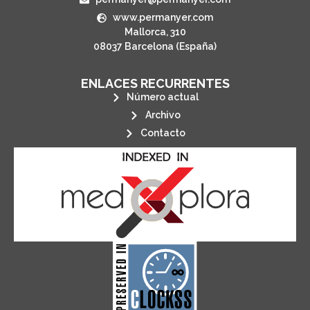
www.permanyer.com
Mallorca, 310
08037 Barcelona (España)
ENLACES RECURRENTES
Número actual
Archivo
Contacto
its stakeholders.
publications, governed by and for
of web-based scholary
ensures the long-term survival
CLOCKSS is a dak archive that