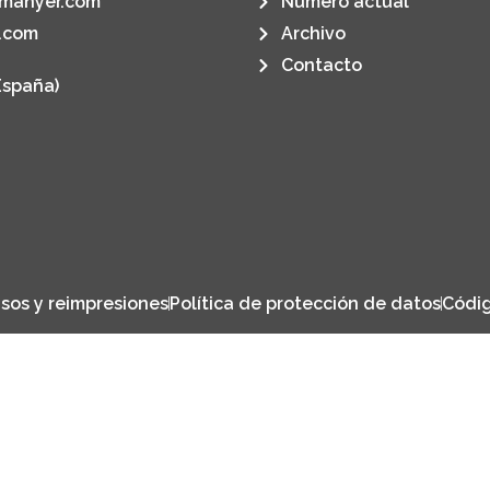
manyer.com
Número actual
.com
Archivo
Contacto
España)
sos y reimpresiones
Política de protección de datos
Códig