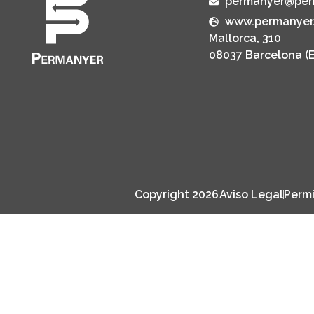
permanyer@per
www.permanyer
Mallorca, 310
08037 Barcelona (
Copyright 2026
Aviso Legal
Permi