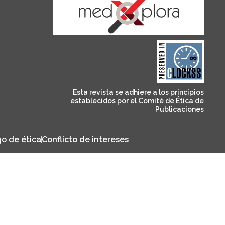
and for its stakeholders.
publications, governed by
based scholary
term survival of web-
that ensures the long-
CLOCKSS is a dak archive
Esta revista se adhiere a los principios
establecidos por el
Comité de Ética de
Publicaciones
o de ética
Conflicto de intereses