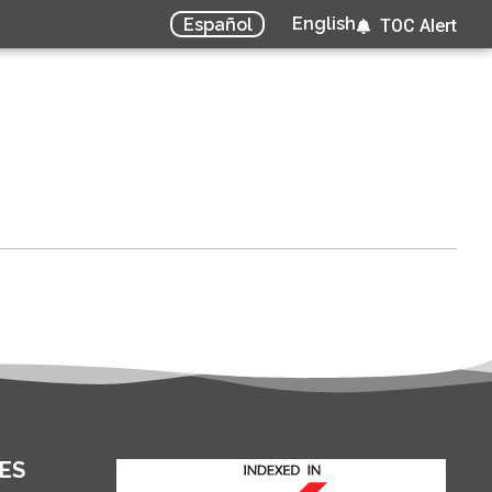
English
Español
TOC Alert
ES