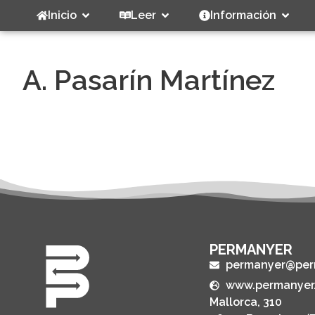
Inicio
Leer
Información
A. Pasarín Martínez
PERMANYER
permanyer@per
www.permanyer
Mallorca, 310