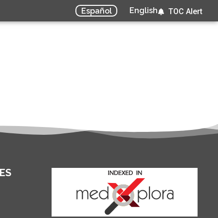
English
Español
TOC Alert
ES