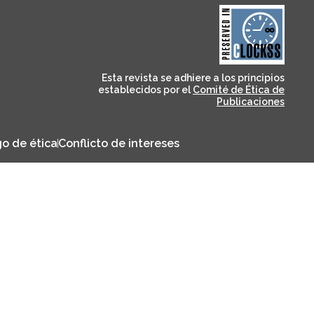
and for its stakeholders.
publications, governed by
based scholary
term survival of web-
that ensures the long-
CLOCKSS is a dak archive
Esta revista se adhiere a los principios
establecidos por el
Comité de Ética de
Publicaciones
o de ética
Conflicto de intereses