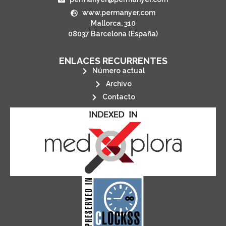
www.permanyer.com
Mallorca, 310
08037 Barcelona (España)
ENLACES RECURRENTES
Número actual
Archivo
Contacto
its stakeholders.
publications, governed by and for
of web-based scholary
ensures the long-term survival
CLOCKSS is a dak archive that