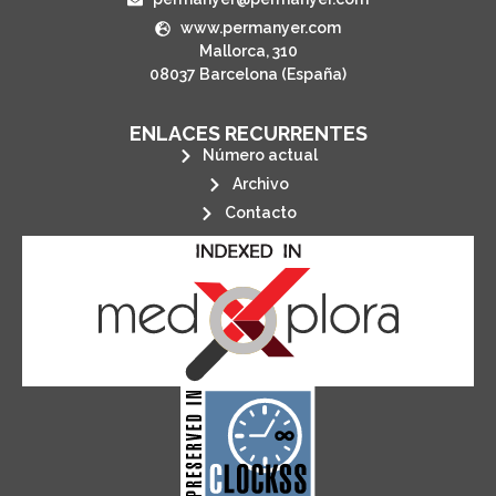
www.permanyer.com
Mallorca, 310
08037 Barcelona (España)
ENLACES RECURRENTES
Número actual
Archivo
Contacto
its stakeholders.
publications, governed by and for
of web-based scholary
ensures the long-term survival
CLOCKSS is a dak archive that