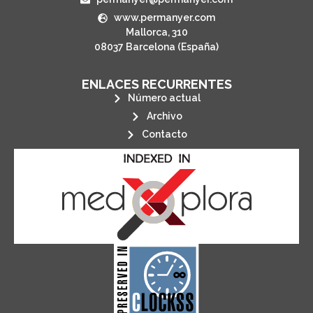
www.permanyer.com
Mallorca, 310
08037 Barcelona (España)
ENLACES RECURRENTES
Número actual
Archivo
Contacto
its stakeholders.
publications, governed by and for
of web-based scholary
ensures the long-term survival
CLOCKSS is a dak archive that