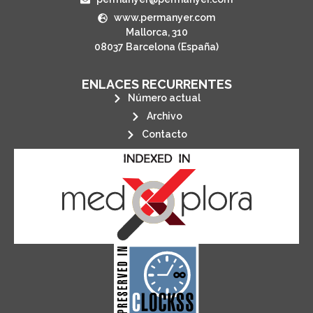
www.permanyer.com
Mallorca, 310
08037 Barcelona (España)
ENLACES RECURRENTES
Número actual
Archivo
Contacto
its stakeholders.
publications, governed by and for
of web-based scholary
ensures the long-term survival
CLOCKSS is a dak archive that