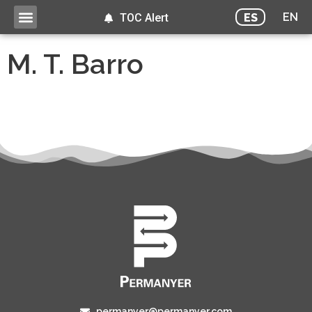
EN
ES
TOC Alert
M. T. Barro
permanyer@permanyer.com