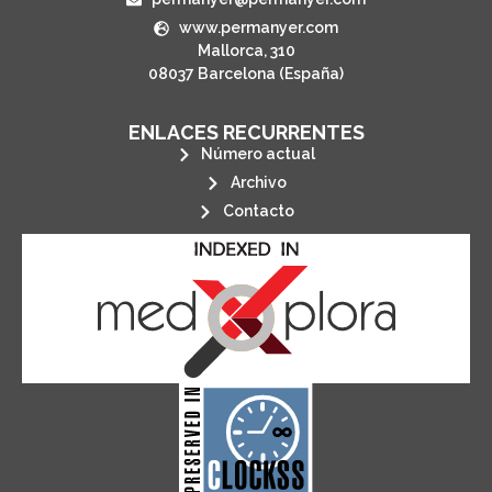
www.permanyer.com
Mallorca, 310
08037 Barcelona (España)
ENLACES RECURRENTES
Número actual
Archivo
Contacto
its stakeholders.
publications, governed by and for
of web-based scholary
ensures the long-term survival
CLOCKSS is a dak archive that