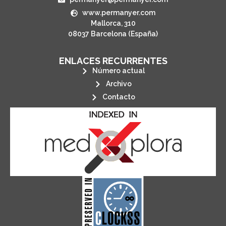
www.permanyer.com
Mallorca, 310
08037 Barcelona (España)
ENLACES RECURRENTES
Número actual
Archivo
Contacto
its stakeholders.
publications, governed by and for
of web-based scholary
ensures the long-term survival
CLOCKSS is a dak archive that