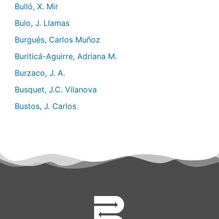
Bulló, X. Mir
Bulo, J. Llamas
Burgués, Carlos Muñoz
Buriticá-Aguirre, Adriana M.
Burzaco, J. A.
Busquet, J.C. Vilanova
Bustos, J. Carlos