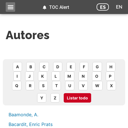
EN
ES
TOC Alert
Autores
A
B
C
D
E
F
G
H
I
J
K
L
M
N
O
P
Q
R
S
T
U
V
W
X
Y
Z
Listar todo
Baamonde, A.
Bacardit, Enric Prats