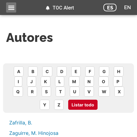
EN
ES
TOC Alert
Autores
A
B
C
D
E
F
G
H
I
J
K
L
M
N
O
P
Q
R
S
T
U
V
W
X
Y
Z
Listar todo
Zafrilla, B.
Zaguirre, M. Hinojosa