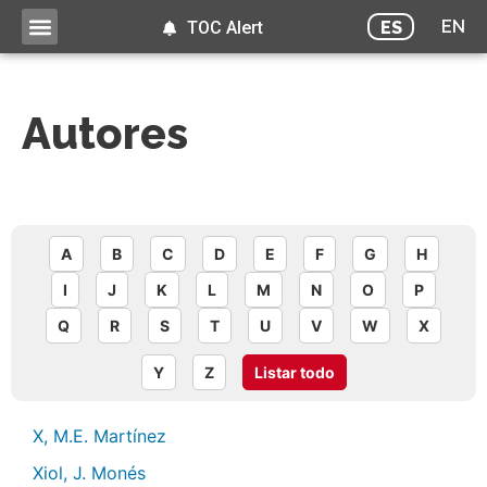
EN
ES
TOC Alert
Autores
A
B
C
D
E
F
G
H
I
J
K
L
M
N
O
P
Q
R
S
T
U
V
W
X
Y
Z
Listar todo
X, M.E. Martínez
Xiol, J. Monés