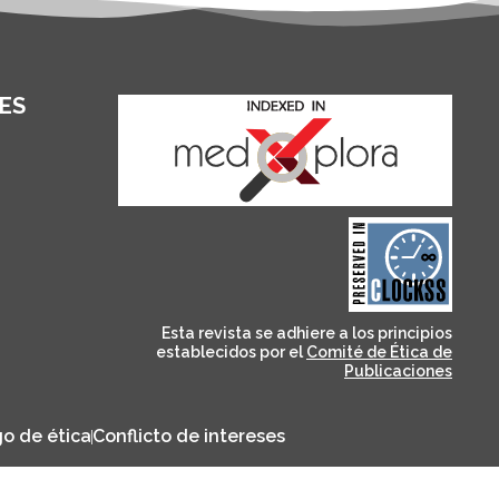
ES
and for its stakeholders.
publications, governed by
based scholary
term survival of web-
that ensures the long-
CLOCKSS is a dak archive
Esta revista se adhiere a los principios
establecidos por el
Comité de Ética de
Publicaciones
o de ética
Conflicto de intereses