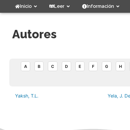
Inicio
Leer
Información
Autores
A
B
C
D
E
F
G
H
Yaksh, T.L.
Yela, J. De