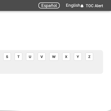
English
Español
TOC Alert
S
T
U
V
W
X
Y
Z