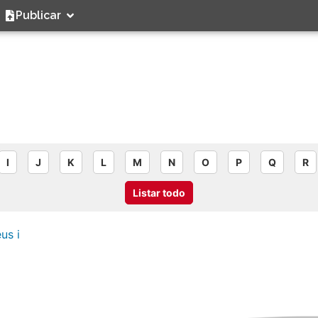
Publicar
I
J
K
L
M
N
O
P
Q
R
Listar todo
us i