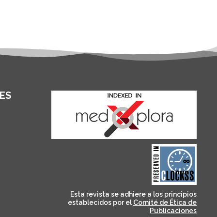
ES
and for its stakeholders.
publications, governed by
based scholary
term survival of web-
that ensures the long-
CLOCKSS is a dak archive
Esta revista se adhiere a los principios
establecidos por el
Comité de Ética de
Publicaciones