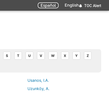
English
Español
TOC Alert
S
T
U
V
W
X
Y
Z
Usanos, I.A.
Uzunköy, A.