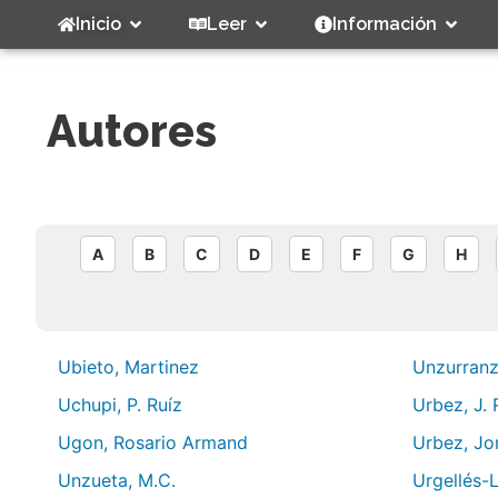
Inicio
Leer
Información
Autores
A
B
C
D
E
F
G
H
Ubieto, Martinez
Unzurranz
Uchupi, P. Ruíz
Urbez, J.
Ugon, Rosario Armand
Urbez, Jo
Unzueta, M.C.
Urgellés-L