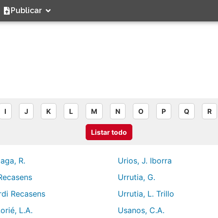
Publicar
I
J
K
L
M
N
O
P
Q
R
Listar todo
aga, R.
Urios, J. Iborra
 Recasens
Urrutia, G.
rdi Recasens
Urrutia, L. Trillo
orié, L.A.
Usanos, C.A.