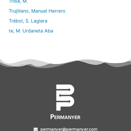
Triba, M.
Trujillano, Manuel Herrero
Trébol, S. Laglera
te, M. Urdaneta Aba
permanyer@permanyer.com