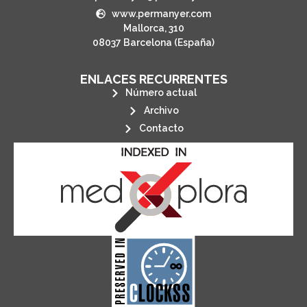
www.permanyer.com
Mallorca, 310
08037 Barcelona (España)
ENLACES RECURRENTES
Número actual
Archivo
Contacto
its stakeholders.
publications, governed by and for
of web-based scholary
ensures the long-term survival
CLOCKSS is a dak archive that