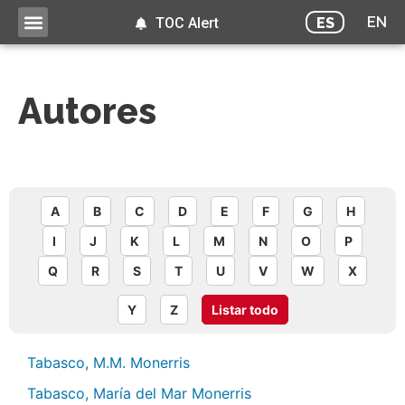
EN
ES
TOC Alert
Autores
A
B
C
D
E
F
G
H
I
J
K
L
M
N
O
P
Q
R
S
T
U
V
W
X
Y
Z
Listar todo
Tabasco, M.M. Monerris
Tabasco, María del Mar Monerris