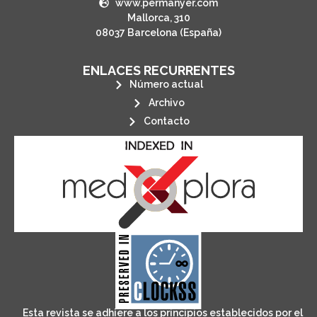
www.permanyer.com
Mallorca, 310
08037 Barcelona (España)
ENLACES RECURRENTES
Número actual
Archivo
Contacto
its stakeholders.
publications, governed by and for
of web-based scholary
ensures the long-term survival
CLOCKSS is a dak archive that
Esta revista se adhiere a los principios establecidos por el