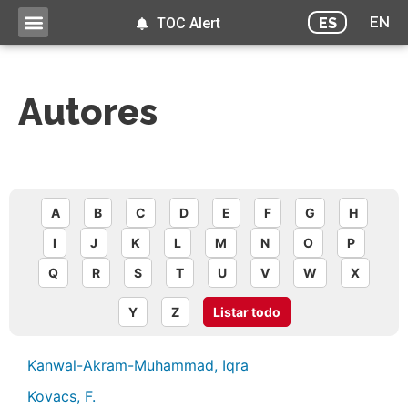
EN
ES
TOC Alert
Autores
A
B
C
D
E
F
G
H
I
J
K
L
M
N
O
P
Q
R
S
T
U
V
W
X
Y
Z
Listar todo
Kanwal-Akram-Muhammad, Iqra
Kovacs, F.