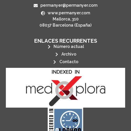
permanyer@permanyer.com
www.permanyer.com
Mallorca, 310
08037 Barcelona (España)
ENLACES RECURRENTES
Número actual
Archivo
Contacto
its stakeholders.
publications, governed by and for
of web-based scholary
ensures the long-term survival