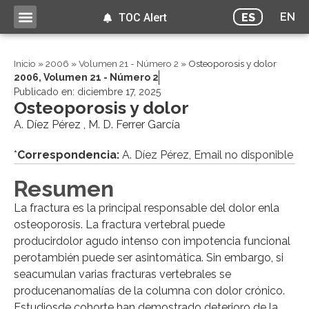
EN
ES
TOC Alert
Inicio
»
2006
»
Volumen 21 - Número 2
»
Osteoporosis y dolor
2006
,
Volumen 21 - Número 2
Publicado en:
diciembre 17, 2025
Osteoporosis y dolor
A. Díez Pérez , M. D. Ferrer García
*
Correspondencia:
A. Díez Pérez, Email no disponible
Resumen
La fractura es la principal responsable del dolor enla
osteoporosis. La fractura vertebral puede
producirdolor agudo intenso con impotencia funcional
perotambién puede ser asintomática. Sin embargo, si
seacumulan varias fracturas vertebrales se
producenanomalías de la columna con dolor crónico.
Estudiosde cohorte han demostrado deterioro de la