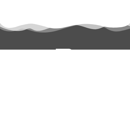
permanyer@permanyer.com
www.permanyer.com
Mallorca, 310
08037 Barcelona (España)
ENLACES RECURRENTES