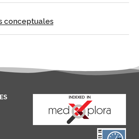
os conceptuales
ES
and for its stakeholders.
publications, governed by