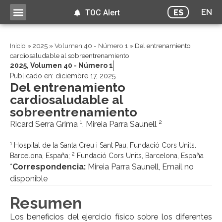
EN
ES
TOC Alert
Inicio
»
2025
»
Volumen 40 - Número 1
»
Del entrenamiento
cardiosaludable al sobreentrenamiento
2025
,
Volumen 40 - Número 1
Publicado en:
diciembre 17, 2025
Del entrenamiento
cardiosaludable al
sobreentrenamiento
1
2
Ricard Serra Grima
, Mireia Parra Saunell
1
Hospital de la Santa Creu i Sant Pau; Fundació Cors Units.
2
Barcelona, España;
Fundació Cors Units, Barcelona, España
*
Correspondencia:
Mireia Parra Saunell, Email no
disponible
Resumen
Los beneficios del ejercicio físico sobre los diferentes