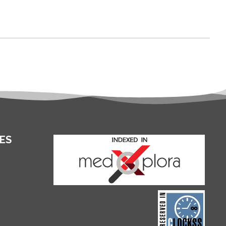
ES
and for its stakeholders.
publications, governed by
based scholary
term survival of web-
that ensures the long-