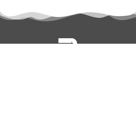
permanyer@permanyer.com
www.permanyer.com
Mallorca, 310
08037 Barcelona (España)
ENLACES RECURRENTES
Número actual
Archivo