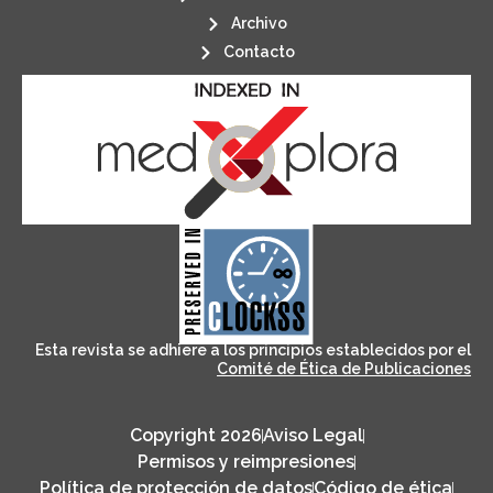
Archivo
Contacto
its stakeholders.
publications, governed by and for
of web-based scholary
ensures the long-term survival
CLOCKSS is a dak archive that
Esta revista se adhiere a los principios establecidos por el
Comité de Ética de Publicaciones
Copyright 2026
Aviso Legal
Permisos y reimpresiones
Política de protección de datos
Código de ética