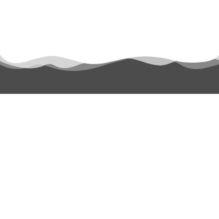
permanyer@permanyer.com
www.permanyer.com
Mallorca, 310
08037 Barcelona (España)