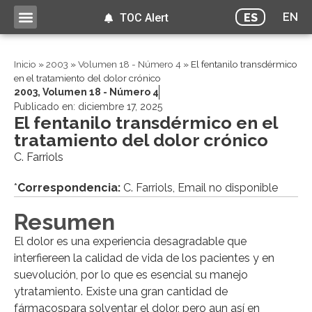
EN
ES
TOC Alert
Inicio
»
2003
»
Volumen 18 - Número 4
»
El fentanilo transdérmico
en el tratamiento del dolor crónico
2003
,
Volumen 18 - Número 4
Publicado en:
diciembre 17, 2025
El fentanilo transdérmico en el
tratamiento del dolor crónico
C. Farriols
*
Correspondencia:
C. Farriols, Email no disponible
Resumen
El dolor es una experiencia desagradable que
interfiereen la calidad de vida de los pacientes y en
suevolución, por lo que es esencial su manejo
ytratamiento. Existe una gran cantidad de
fármacospara solventar el dolor, pero aun así en