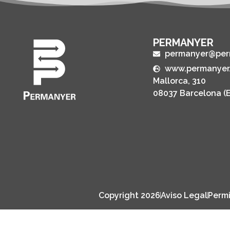
PERMANYER
permanyer@per
www.permanyer
Mallorca, 310
08037 Barcelona (
Copyright 2026
Aviso Legal
Permi