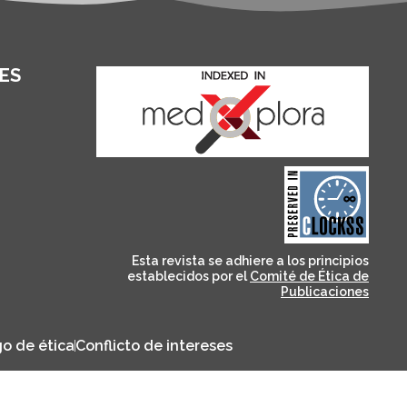
ES
and for its stakeholders.
publications, governed by
based scholary
term survival of web-
that ensures the long-
CLOCKSS is a dak archive
Esta revista se adhiere a los principios
establecidos por el
Comité de Ética de
Publicaciones
o de ética
Conflicto de intereses