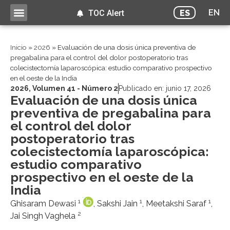
EN
ES
TOC Alert
Inicio
»
2026
»
Evaluación de una dosis única preventiva de
pregabalina para el control del dolor postoperatorio tras
colecistectomía laparoscópica: estudio comparativo prospectivo
en el oeste de la India
2026
,
Volumen 41 - Número 2
Publicado en:
junio 17, 2026
Evaluación de una dosis única
preventiva de pregabalina para
el control del dolor
postoperatorio tras
colecistectomía laparoscópica:
estudio comparativo
prospectivo en el oeste de la
India
1
1
1
Ghisaram Dewasi
, Sakshi Jain
, Meetakshi Saraf
,
2
Jai Singh Vaghela