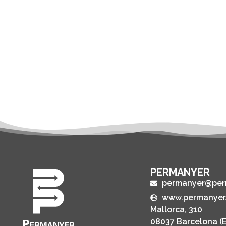
PERMANYER
permanyer@per
www.permanyer
Mallorca, 310
08037 Barcelona (