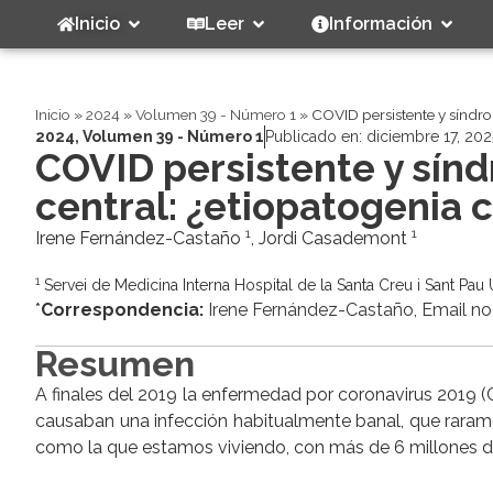
Inicio
Leer
Información
Inicio
»
2024
»
Volumen 39 - Número 1
»
COVID persistente y síndro
2024
,
Volumen 39 - Número 1
Publicado en:
diciembre 17, 202
COVID persistente y sínd
central: ¿etiopatogenia
1
1
Irene Fernández-Castaño
, Jordi Casademont
1
Servei de Medicina Interna Hospital de la Santa Creu i Sant Pa
*
Correspondencia:
Irene Fernández-Castaño, Email no
Resumen
A finales del 2019 la enfermedad por coronavirus 2019 
causaban una infección habitualmente banal, que raram
como la que estamos viviendo, con más de 6 millones de