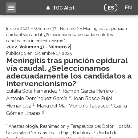
EN
ES
TOC Alert
Inicio
»
2022
»
Volumen 37 - Número 2
»
Meningitis tras punción
epidural vía caudal. ¿Seleccionamos adecuadamente los
candidatos a intervencionismo?
2022
,
Volumen 37 - Número 2
Publicado en:
diciembre 17, 2025
Meningitis tras punción epidural
vía caudal. ¿Seleccionamos
adecuadamente los candidatos a
intervencionismo?
1
1
Eulàlia Solé Fernández
, Ramón García Herrero
,
2
Antonio Domínguez García
, Joan Bosco Pujol
2
3
Hernández
, María del Mar Monerris Tabasco
, Laura
3
Gómez Linares
1
Anestesiología, Reanimación y Terapéutica del Dolor, Hospital
2
Universitari Germans Trias i Pujol, Badalona;
Unidad de