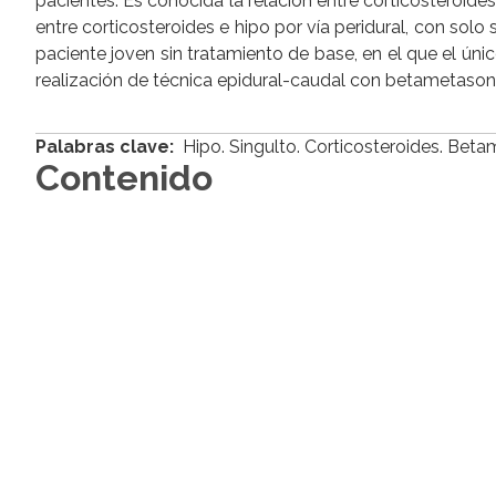
pacientes. Es conocida la relación entre corticosteroide
entre corticosteroides e hipo por vía peridural, con so
paciente joven sin tratamiento de base, en el que el ún
realización de técnica epidural-caudal con betametason
Palabras clave:
Hipo. Singulto. Corticosteroides. Beta
Contenido