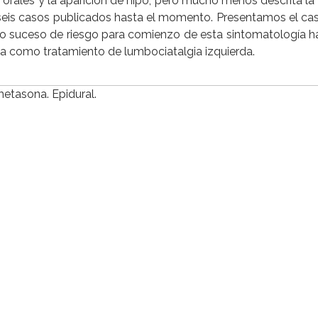
s orales y la aparición de hipo, pero mucho menos descrita la 
lo seis casos publicados hasta el momento. Presentamos el ca
ico suceso de riesgo para comienzo de esta sintomatología ha
a como tratamiento de lumbociatalgia izquierda.
metasona. Epidural.