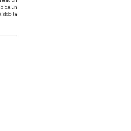
relación
so de un
 sido la