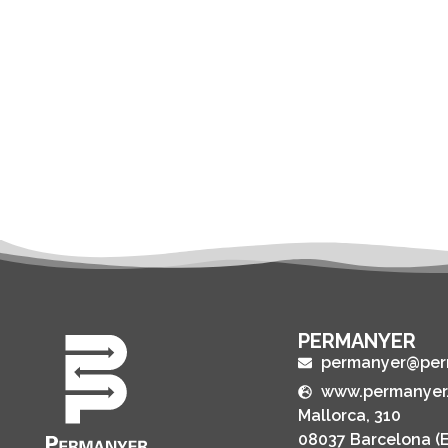
PERMANYER
permanyer@per
www.permanyer
Mallorca, 310
08037 Barcelona (