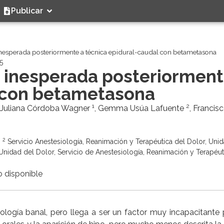
Publicar
esperada posteriormente a técnica epidural-caudal con betametasona
5
 inesperada posteriorment
l con betametasona
1
2
a Juliana Córdoba Wagner
, Gemma Usúa Lafuente
, Francisc
2
;
Servicio Anestesiología, Reanimación y Terapéutica del Dolor, Uni
nidad del Dolor, Servicio de Anestesiología, Reanimación y Terapéut
 disponible
logía banal, pero llega a ser un factor muy incapacitante 