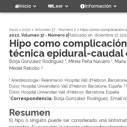
Inicio
Leer
Información
Inicio
»
2022
»
Volumen 37 - Número 2
»
Hipo como complicación in
2022
,
Volumen 37 - Número 2
Publicado en:
diciembre 17, 202
Hipo como complicación
técnica epidural-cauda
1
1
Borja González Rodríguez
, Mireia Peña Navarro
, Marí
3
Medel Rebollo
1
Anestesiologia i Reanimació, Hospital Vall d'Hebron, Barcelona
3
Dolor, Hospital Universitario Vall d’Hebrón, Barcelona, España;
U
Dolor, Hospital Universitari Vall d’Hebron, Barcelona, España
*
Correspondencia:
Borja González Rodríguez, Email no
Resumen
El hipo o singulto puede ser considerado una sintomato