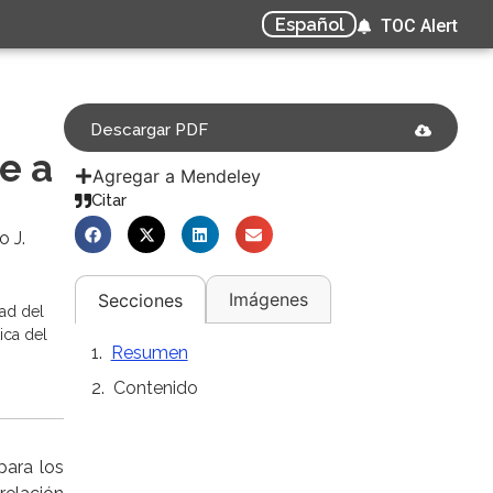
Español
TOC Alert
Descargar PDF
e a
Agregar a Mendeley
Citar
o J.
Imágenes
Secciones
dad del
ica del
Resumen
Contenido
para los