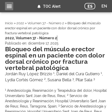
EN
ES
TOC Alert
Inicio
»
2022
»
Volumen 37 - Número 2
»
Bloqueo del músculo
erector espinal en un paciente con dolor dorsal crónico por
fractura vertebral patológica
2022
,
Volumen 37 - Número 2
Publicado en:
diciembre 17, 2025
Bloqueo del músculo erector
espinal en un paciente con dolor
dorsal crónico por fractura
vertebral patológica
1
1
Jordán Ruy López Brizzio
, Daniel del Cura Gutierro
,
2
3
3
Lydia Cortés Gómez
, Susana Bella
, Pilar Sala
1
Anestesiología, Reanimación y Terapéutica del dolor, Hospital
2
Universitario Sant Joan de Reus, Reus;
Servicio de
Anestesiología y Reanimación; Hospital Universitario Sant Joan
3
de Reus; Reus, Tarragona, Spain;
Servicio de Anestesiología y
Reanimación, Hospital Universitario Sant Joan de Reus, Reus,