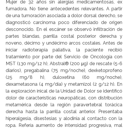
Mujer de 32 años sin alergias medicamentosas, ex
fumadora. No tiene antecedentes relevantes. A partir
de una tumoración asociada a dolor dorsal derecho, se
diagnosticó carcinoma poco diferenciado de origen
desconocido. En el escáner se observó infiltración de
partes blandas, parrilla costal posterior derecha y
noveno, décimo y undécimo arcos costales. Antes de
iniciar radioterapia paliativa, la paciente recibió
tratamiento por parte del Servicio de Oncología con
MST (130 mg/12 h), Abstral® (200 μg) de rescate (5-6
diarios), pregabalina (75 mg/noche), dexketoprofeno
(25 mg/8 h), duloxetina (60 mg/noche),
dexametasona (4 mg/día) y metamizol (2 g/12 h). En
la exploración inical de la Unidad de Dolor se identificó
dolor de características neuropáticas, con distribución
metamérica desde la región paravertebral torácica
derecha hasta la parrilla costal anterior. Presentaba
hiperalgesia, disestesias y alodinia al contacto con la
ropa. Refería aumento de intensidad progresiva, mal