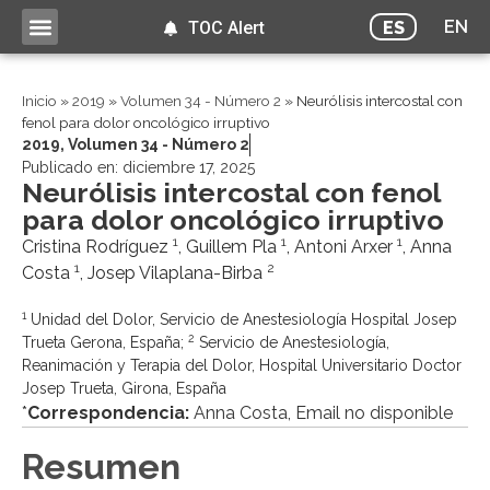
EN
ES
TOC Alert
Inicio
»
2019
»
Volumen 34 - Número 2
»
Neurólisis intercostal con
fenol para dolor oncológico irruptivo
2019
,
Volumen 34 - Número 2
Publicado en:
diciembre 17, 2025
Neurólisis intercostal con fenol
para dolor oncológico irruptivo
1
1
1
Cristina Rodríguez
, Guillem Pla
, Antoni Arxer
, Anna
1
2
Costa
, Josep Vilaplana-Birba
1
Unidad del Dolor, Servicio de Anestesiología Hospital Josep
2
Trueta Gerona, España;
Servicio de Anestesiología,
Reanimación y Terapia del Dolor, Hospital Universitario Doctor
Josep Trueta, Girona, España
*
Correspondencia:
Anna Costa, Email no disponible
Resumen