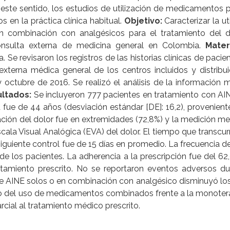
 este sentido, los estudios de utilización de medicamentos 
s en la práctica clínica habitual.
Objetivo:
Caracterizar la ut
 en combinación con analgésicos para el tratamiento del 
 consulta externa de medicina general en Colombia.
Mater
. Se revisaron los registros de las historias clínicas de pacie
 externa médica general de los centros incluidos y distribu
 octubre de 2016. Se realizó el análisis de la información 
ltados:
Se incluyeron 777 pacientes en tratamiento con AI
ue de 44 años (desviación estándar [DE]: 16,2), provenient
ización del dolor fue en extremidades (72,8%) y la medición me
ala Visual Analógica (EVA) del dolor. El tiempo que transcurr
 siguiente control fue de 15 días en promedio. La frecuencia d
 los pacientes. La adherencia a la prescripción fue del 62
atamiento prescrito. No se reportaron eventos adversos du
e AINE solos o en combinación con analgésico disminuyó los
io del uso de medicamentos combinados frente a la monoter
cial al tratamiento médico prescrito.