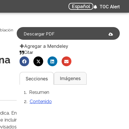
Español
TOC Alert
oblación
Descargar PDF
Agregar a Mendeley
Citar
una
Imágenes
Secciones
Resumen
Contenido
dica. En
 incluir
evisados