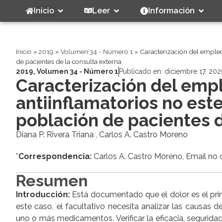
Inicio
Leer
Información
Inicio
»
2019
»
Volumen 34 - Número 1
»
Caracterización del empleo
de pacientes de la consulta externa
2019
,
Volumen 34 - Número 1
Publicado en:
diciembre 17, 202
Caracterización del emp
antiinflamatorios no est
población de pacientes d
Diana P. Rivera Triana , Carlos A. Castro Moreno
*
Correspondencia:
Carlos A. Castro Moreno, Email no 
Resumen
Introducción:
Está documentado que el dolor es el prin
este caso, el facultativo necesita analizar las causas d
uno o más medicamentos. Verificar la eficacia, segurid