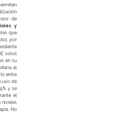
permiten
ilización
dolor de
iales y
ntes que
idos por
mediante
NE solos
es en su
diana al
ió entre
e uso de
,9% y se
rante el
 niveles
apia. No