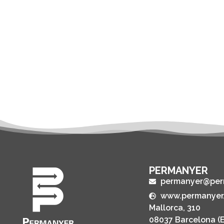
PERMANYER
permanyer@per
www.permanyer
Mallorca, 310
08037 Barcelona (