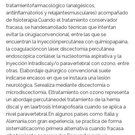
tratamientofarmacológico (analgésicos,
antiinflamatorios y relajantesmusculares) acompañado
de fisioterapia.Cuando el tratamiento conservador
fracasa, se handesarrollado técnicas que intentan
evitar la cirugíaconvencional, entre las que se
encuentran la inyecciónpercutánea con quimiopapaína,
la coagulacióncon láser, discectomía percutánea
endoscópica conláser, la nucleotomía aspirativa y la
inyección intradiscaly/o paravertebral con ozono, entre
otras. Elabordaje quirúrgico convencional suele
indicarse encasos en que se instaura una lesión
neurológica. Serealiza mediante discectomía o
microdiscectomía. Eltratamiento con ozono representa
un abordaje percutáneodel tratamiento de la hernia
discal y en laartrosis interapofisaria cuando se aplica a
nivel paravertebral.En algunos países como Italia y
Alemania,con gran experiencia, se practica de forma
sistemáticacomo primera alternativa cuando fracasa