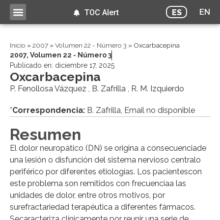
EN
ES
TOC Alert
Inicio
»
2007
»
Volumen 22 - Número 3
»
Oxcarbacepina
2007
,
Volumen 22 - Número 3
Publicado en:
diciembre 17, 2025
Oxcarbacepina
P. Fenollosa Vázquez , B. Zafrilla , R. M. Izquierdo
*
Correspondencia:
B. Zafrilla, Email no disponible
Resumen
El dolor neuropático (DN) se origina a consecuenciade
una lesión o disfunción del sistema nervioso centralo
periférico por diferentes etiologías. Los pacientescon
este problema son remitidos con frecuenciaa las
unidades de dolor, entre otros motivos, por
surefractariedad terapéutica a diferentes fármacos.
Secaracteriza clínicamente por reunir una serie de