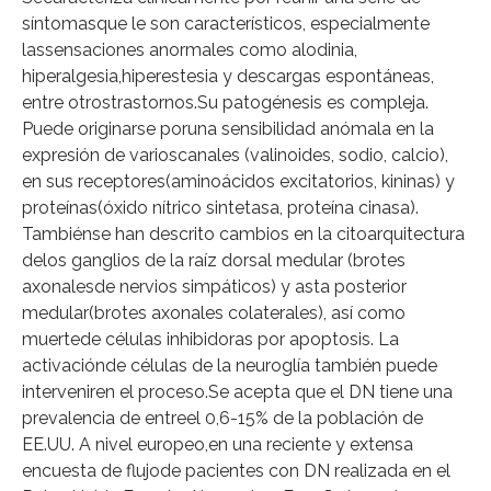
síntomasque le son característicos, especialmente
lassensaciones anormales como alodinia,
hiperalgesia,hiperestesia y descargas espontáneas,
entre otrostrastornos.Su patogénesis es compleja.
Puede originarse poruna sensibilidad anómala en la
expresión de varioscanales (valinoides, sodio, calcio),
en sus receptores(aminoácidos excitatorios, kininas) y
proteínas(óxido nítrico sintetasa, proteína cinasa).
Tambiénse han descrito cambios en la citoarquitectura
delos ganglios de la raíz dorsal medular (brotes
axonalesde nervios simpáticos) y asta posterior
medular(brotes axonales colaterales), así como
muertede células inhibidoras por apoptosis. La
activaciónde células de la neuroglía también puede
interveniren el proceso.Se acepta que el DN tiene una
prevalencia de entreel 0,6-15% de la población de
EE.UU. A nivel europeo,en una reciente y extensa
encuesta de flujode pacientes con DN realizada en el