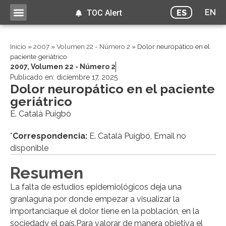
EN
ES
TOC Alert
Inicio
»
2007
»
Volumen 22 - Número 2
»
Dolor neuropático en el
paciente geriátrico
2007
,
Volumen 22 - Número 2
Publicado en:
diciembre 17, 2025
Dolor neuropático en el paciente
geriátrico
E. Català Puigbó
*
Correspondencia:
E. Català Puigbó, Email no
disponible
Resumen
La falta de estudios epidemiológicos deja una
granlaguna por donde empezar a visualizar la
importanciaque el dolor tiene en la población, en la
sociedady el país.Para valorar de manera objetiva el