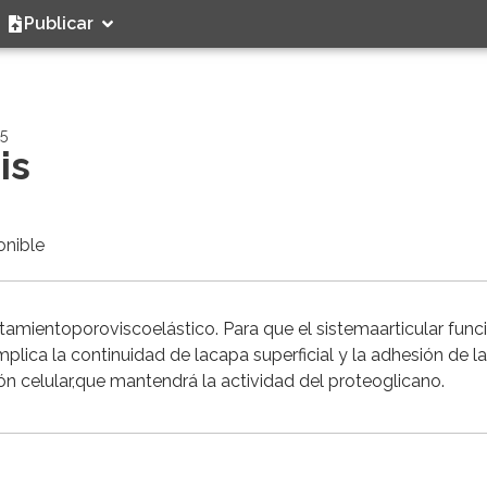
Publicar
25
is
onible
rtamientoporoviscoelástico. Para que el sistemaarticular func
mplica la continuidad de lacapa superficial y la adhesión de la
ón celular,que mantendrá la actividad del proteoglicano.