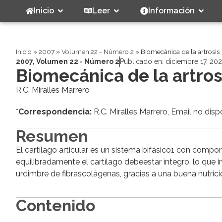
Inicio
Leer
Información
Inicio
»
2007
»
Volumen 22 - Número 2
»
Biomecánica de la artrosis
2007
,
Volumen 22 - Número 2
Publicado en:
diciembre 17, 20
Biomecánica de la artros
R.C. Miralles Marrero
*
Correspondencia:
R.C. Miralles Marrero, Email no disp
Resumen
El cartílago articular es un sistema bifásico1 con compo
equilibradamente el cartílago debeestar íntegro, lo que i
urdimbre de fibrascolágenas, gracias a una buena nutrici
Contenido