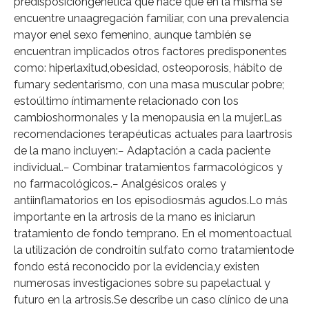
predisposicióngenética que hace que en la misma se
encuentre unaagregación familiar, con una prevalencia
mayor enel sexo femenino, aunque también se
encuentran implicados otros factores predisponentes
como: hiperlaxitud,obesidad, osteoporosis, hábito de
fumary sedentarismo, con una masa muscular pobre;
estoúltimo íntimamente relacionado con los
cambioshormonales y la menopausia en la mujer.Las
recomendaciones terapéuticas actuales para laartrosis
de la mano incluyen:− Adaptación a cada paciente
individual.− Combinar tratamientos farmacológicos y
no farmacológicos.− Analgésicos orales y
antiinflamatorios en los episodiosmás agudos.Lo más
importante en la artrosis de la mano es iniciarun
tratamiento de fondo temprano. En el momentoactual
la utilización de condroitín sulfato como tratamientode
fondo está reconocido por la evidencia,y existen
numerosas investigaciones sobre su papelactual y
futuro en la artrosis.Se describe un caso clínico de una