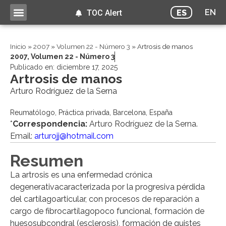
EN
ES
TOC Alert
Inicio
»
2007
»
Volumen 22 - Número 3
»
Artrosis de manos
2007
,
Volumen 22 - Número 3
Publicado en:
diciembre 17, 2025
Artrosis de manos
Arturo Rodríguez de la Serna
Reumatólogo, Práctica privada, Barcelona, España
*
Correspondencia:
Arturo Rodríguez de la Serna.
Email:
arturojj@hotmail.com
Resumen
La artrosis es una enfermedad crónica
degenerativacaracterizada por la progresiva pérdida
del cartílagoarticular, con procesos de reparación a
cargo de fibrocartílagopoco funcional, formación de
huesosubcondral (esclerosis), formación de quistes