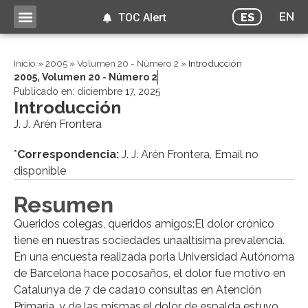
EN
ES
TOC Alert
Inicio
»
2005
»
Volumen 20 - Número 2
»
Introducción
2005
,
Volumen 20 - Número 2
Publicado en:
diciembre 17, 2025
Introducción
J. J. Arén Frontera
*
Correspondencia:
J. J. Arén Frontera, Email no
disponible
Resumen
Queridos colegas, queridos amigos:El dolor crónico
tiene en nuestras sociedades unaaltísima prevalencia.
En una encuesta realizada porla Universidad Autónoma
de Barcelona hace pocosaños, el dolor fue motivo en
Catalunya de 7 de cada10 consultas en Atención
Primaria, y de las mismas,el dolor de espalda estuvo