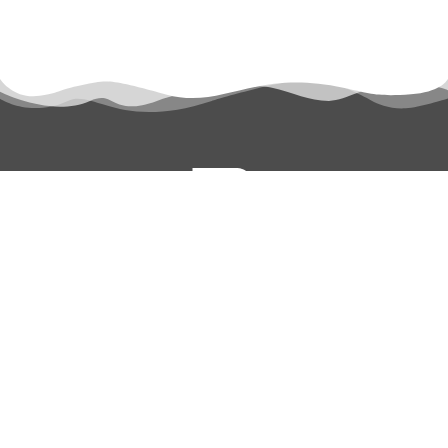
permanyer@permanyer.com
www.permanyer.com
Mallorca, 310
08037 Barcelona (España)
ENLACES RECURRENTES